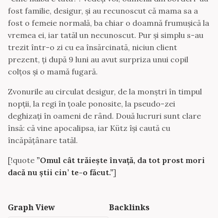
fost familie, desigur, și au recunoscut că mama sa a
fost o femeie normală, ba chiar o doamnă frumușică la
vremea ei, iar tatăl un necunoscut. Pur și simplu s-au
trezit într-o zi cu ea însărcinată, niciun client
prezent, ți după 9 luni au avut surpriza unui copil
colțos și o mamă fugară.
Zvonurile au circulat desigur, de la monștri în timpul
nopții, la regi în țoale ponosite, la pseudo-zei
deghizați în oameni de rând. Două lucruri sunt clare
însă: că vine apocalipsa, iar Kütz își caută cu
încăpățânare tatăl.
[!quote
”Omul cât trăiește învață, da tot prost mori
dacă nu știi cin’ te-o făcut.”
]
Graph View
Backlinks