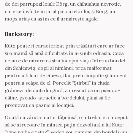
de doi patrupezi loiali: Körg, un chihuahua nevrotic,
care se învârte în jurul picioarelor lui, și Börg, un
mops uriaș cu astm ce îl urmărește agale.
Backstory:
Kütz poate fi caracterizat prin trăsături care ar face
și o mamă să aibă dificultate în a-și iubi odrasla. Ceea
ce nu e de mirare că și-a început viața într-un bordel
din Schleswig, copil al nimănui, prea malformat
pentru a fi luat de cineva, dar prea simpatic și inocent
pentru a scăpa de el. Poreclit ”Știrbul” în ciuda
grămezii de dinți din gură, a crescut ca un pseudo-
câine, pseudo-atracție a bordelului, până să fie
promovat ca paznic al locației.
Odată cu vârsta maturității însă, o întrebare a început
să se strecoare în mintea puțin dezvoltată a lui Kütz:
”Cine naiba e tata?”. Vedeți voi, oamenii din bordel i-au