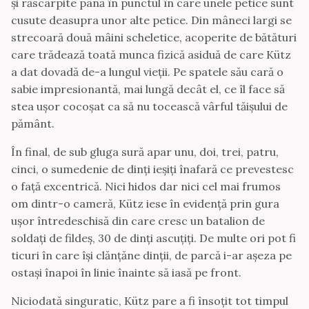
și răscârpite până în punctul în care unele petice sunt
cusute deasupra unor alte petice. Din mâneci largi se
strecoară două mâini scheletice, acoperite de bătături
care trădează toată munca fizică asiduă de care Kütz
a dat dovadă de-a lungul vieții. Pe spatele său cară o
sabie impresionantă, mai lungă decât el, ce îl face să
stea ușor cocoșat ca să nu tocească vârful tăișului de
pământ.
În final, de sub gluga sură apar unu, doi, trei, patru,
cinci, o sumedenie de dinți ieșiți înafară ce prevestesc
o față excentrică. Nici hidos dar nici cel mai frumos
om dintr-o cameră, Kütz iese în evidență prin gura
ușor întredeschisă din care cresc un batalion de
soldați de fildeș, 30 de dinți ascuțiți. De multe ori pot fi
ticuri în care își clănțăne dinții, de parcă i-ar așeza pe
ostași înapoi în linie înainte să iasă pe front.
Niciodată singuratic, Kütz pare a fi însoțit tot timpul