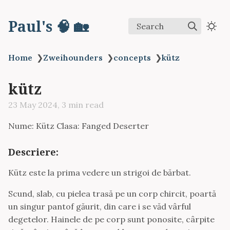
Paul's 🧠 🏡
Search
Home
❯
Zweihounders
❯
concepts
❯
kütz
kütz
23 May 2024, 3 min read
Nume: Kütz Clasa: Fanged Deserter
Descriere:
Kütz este la prima vedere un strigoi de bărbat.
Scund, slab, cu pielea trasă pe un corp chircit, poartă
un singur pantof găurit, din care i se văd vârful
degetelor. Hainele de pe corp sunt ponosite, cârpite